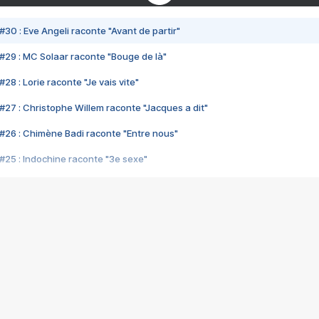
#30 : Eve Angeli raconte "Avant de partir"
#29 : MC Solaar raconte "Bouge de là"
28 : Lorie raconte "Je vais vite"
#27 : Christophe Willem raconte "Jacques a dit"
#26 : Chimène Badi raconte "Entre nous"
#25 : Indochine raconte "3e sexe"
#24 : Zaho raconte "C'est chelou"
#23 : Patrick Bruel raconte "Au café des délices"
#22 : Kyo raconte "Le chemin"
#21 : Nolwenn Leroy raconte "Cassé"
#20 : Patrick Hernandez raconte "Born to be alive"
#19 : Lorie raconte "Près de moi"