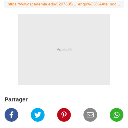
https://www.academia.edu/9207635/L_enqu%C3%AAte_sociale_comme_inter-objectivation_2004_
Publicité
Partager