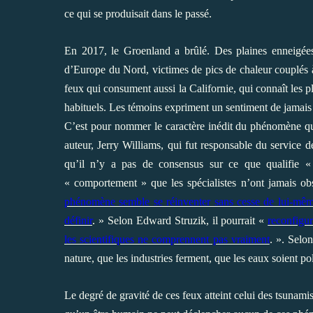
ce qui se produisait dans le passé.
En 2017, le Groenland a brûlé. Des plaines enneigées o
d’Europe du Nord, victimes de pics de chaleur couplés à
feux qui consument aussi la Californie, qui connaît les pl
habituels. Les témoins expriment un sentiment de jamais
C’est pour nommer le caractère inédit du phénomène q
auteur, Jerry Williams, qui fut responsable du service d
qu’il n’y a pas de consensus sur ce que qualifie «
« comportement » que les spécialistes n’ont jamais ob
phénomène semble se réinventer sans cesse de lui-mêm
définir
. » Selon Edward Struzik, il pourrait «
reconfigur
les scientifiques ne comprennent pas vraiment
. ». Selo
nature, que les industries ferment, que les eaux soient pol
Le degré de gravité de ces feux atteint celui des tsunami