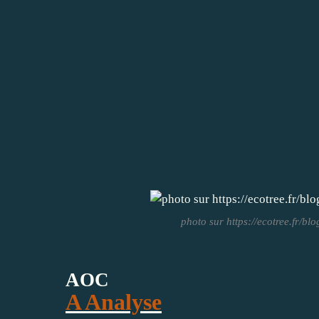
photo sur https://ecotree.fr/bl
AOC
A Analyse