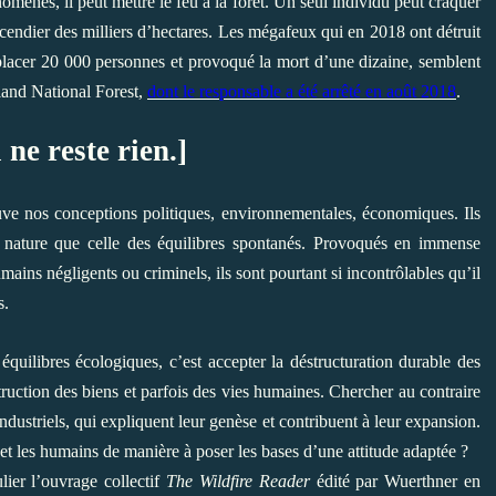
ènes, il peut mettre le feu à la forêt. Un seul individu peut craquer
ncendier des milliers d’hectares. Les mégafeux qui en 2018 ont détruit
éplacer 20 000 personnes et provoqué la mort d’une dizaine, semblent
eland National Forest,
dont le responsable a été arrêté en août 2018
.
 ne reste rien.]
euve nos conceptions politiques, environnementales, économiques. Ils
a nature que celle des équilibres spontanés. Provoqués en immense
mains négligents ou criminels, ils sont pourtant si incontrôlables qu’il
s.
s équilibres écologiques, c’est accepter la déstructuration durable des
estruction des biens et parfois des vies humaines. Chercher au contraire
ndustriels, qui expliquent leur genèse et contribuent à leur expansion.
et les humains de manière à poser les bases d’une attitude adaptée ?
lier l’ouvrage collectif
The Wildfire Reader
édité par Wuerthner en