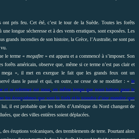
nt pris feu. Cet été, c’est le tour de la Suède. Toutes les forêts
 une longue sécheresse et à des vents erratiques, sont exposées. Les
us grands incendies de son histoire, la Grèce, l’Australie, ne sont pas
 vu.
ue le terme «
megafire
» est apparu et a commencé à s’imposer. Son
es forêts américain, observe que, même si ce terme n’est pas clair et
 mega », il met en exergue le fait que les grands feux ont un
servé dans le passé et qui, en outre, ne cesse de se modifier : «
le
e et se refermer sur nous, en même temps que nous luttons pour le
er les écosystèmes que sont la forêt et la toundra d’une manière que
n lui, il est probable que les forêts d’Amérique du Nord changent de
luées, que des villes entières soient déplacées.
s, des éruptions volcaniques, des tremblements de terre. Pourtant alors