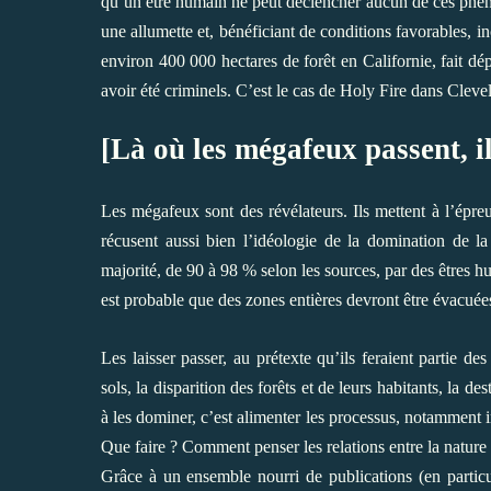
qu’un être humain ne peut déclencher aucun de ces phénom
une allumette et, bénéficiant de conditions favorables, i
environ 400 000 hectares de forêt en Californie, fait d
avoir été criminels. C’est le cas de Holy Fire dans Clev
[Là où les mégafeux passent, il
Les mégafeux sont des révélateurs. Ils mettent à l’épr
récusent aussi bien l’idéologie de la domination de l
majorité, de 90 à 98 % selon les sources, par des êtres hu
est probable que des zones entières devront être évacuée
Les laisser passer, au prétexte qu’ils feraient partie de
sols, la disparition des forêts et de leurs habitants, la d
à les dominer, c’est alimenter les processus, notamment i
Que faire ? Comment penser les relations entre la nature 
Grâce à un ensemble nourri de publications (en particu