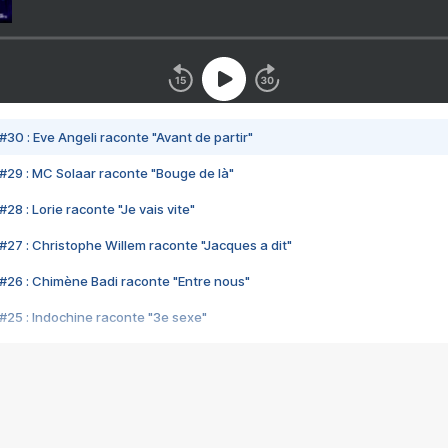
#30 : Eve Angeli raconte "Avant de partir"
#29 : MC Solaar raconte "Bouge de là"
28 : Lorie raconte "Je vais vite"
#27 : Christophe Willem raconte "Jacques a dit"
#26 : Chimène Badi raconte "Entre nous"
#25 : Indochine raconte "3e sexe"
#24 : Zaho raconte "C'est chelou"
#23 : Patrick Bruel raconte "Au café des délices"
#22 : Kyo raconte "Le chemin"