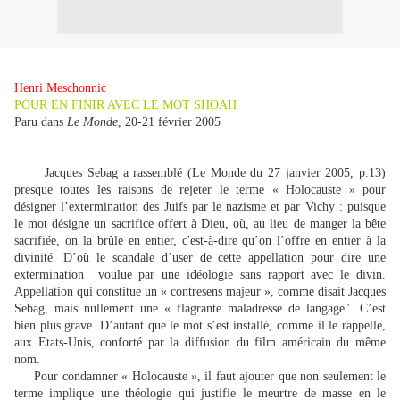
Henri Meschonnic
POUR EN FINIR AVEC LE MOT SHOAH
Paru dans
Le Monde
, 20-21 février 2005
Jacques Sebag a rassemblé (Le Monde du 27 janvier 2005, p.13)
presque toutes les raisons de rejeter le terme « Holocauste » pour
désigner l’extermination des Juifs par le nazisme et par Vichy : puisque
le mot désigne un sacrifice offert à Dieu, où, au lieu de manger la bête
sacrifiée, on la brûle en entier, c'est-à-dire qu’on l’offre en entier à la
divinité. D’où le scandale d’user de cette appellation pour dire une
extermination voulue par une idéologie sans rapport avec le divin.
Appellation qui constitue un « contresens majeur », comme disait Jacques
Sebag, mais nullement une « flagrante maladresse de langage". C’est
bien plus grave. D’autant que le mot s’est installé, comme il le rappelle,
aux Etats-Unis, conforté par la diffusion du film américain du même
nom.
Pour condamner « Holocauste », il faut ajouter que non seulement le
terme implique une théologie qui justifie le meurtre de masse en le