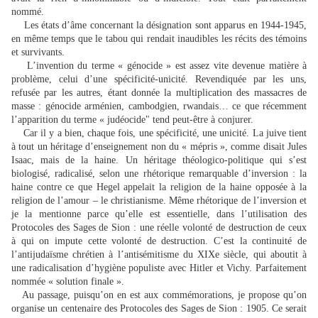
nommé.
Les états d’âme concernant la désignation sont apparus en 1944-1945,
en même temps que le tabou qui rendait inaudibles les récits des témoins
et survivants.
L’invention du terme « génocide » est assez vite devenue matière à
problème, celui d’une spécificité-unicité. Revendiquée par les uns,
refusée par les autres, étant donnée la multiplication des massacres de
masse : génocide arménien, cambodgien, rwandais… ce que récemment
l’apparition du terme « judéocide" tend peut-être à conjurer.
Car il y a bien, chaque fois, une spécificité, une unicité. La juive tient
à tout un héritage d’enseignement non du « mépris », comme disait Jules
Isaac, mais de la haine. Un héritage théologico-politique qui s’est
biologisé, radicalisé, selon une rhétorique remarquable d’inversion : la
haine contre ce que Hegel appelait la religion de la haine opposée à la
religion de l’amour – le christianisme. Même rhétorique de l’inversion et
je la mentionne parce qu’elle est essentielle, dans l’utilisation des
Protocoles des Sages de Sion : une réelle volonté de destruction de ceux
à qui on impute cette volonté de destruction. C’est la continuité de
l’antijudaïsme chrétien à l’antisémitisme du XIXe siècle, qui aboutit à
une radicalisation d’hygiène populiste avec Hitler et Vichy. Parfaitement
nommée « solution finale ».
Au passage, puisqu’on en est aux commémorations, je propose qu’on
organise un centenaire des Protocoles des Sages de Sion : 1905. Ce serait