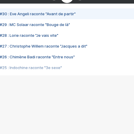
#30 : Eve Angeli raconte "Avant de partir"
#29 : MC Solaar raconte "Bouge de là"
28 : Lorie raconte "Je vais vite"
#27 : Christophe Willem raconte "Jacques a dit"
#26 : Chimène Badi raconte "Entre nous"
#25 : Indochine raconte "3e sexe"
#24 : Zaho raconte "C'est chelou"
#23 : Patrick Bruel raconte "Au café des délices"
#22 : Kyo raconte "Le chemin"
#21 : Nolwenn Leroy raconte "Cassé"
#20 : Patrick Hernandez raconte "Born to be alive"
#19 : Lorie raconte "Près de moi"