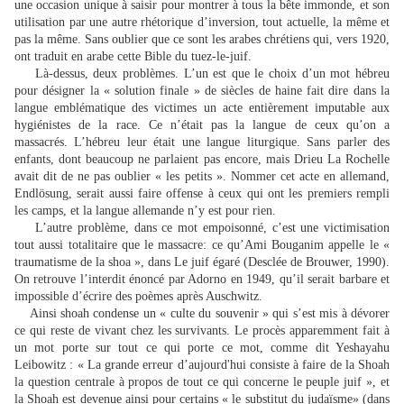
une occasion unique à saisir pour montrer à tous la bête immonde, et son
utilisation par une autre rhétorique d’inversion, tout actuelle, la même et
pas la même. Sans oublier que ce sont les arabes chrétiens qui, vers 1920,
ont traduit en arabe cette Bible du tuez-le-juif.
Là-dessus, deux problèmes. L’un est que le choix d’un mot hébreu
pour désigner la « solution finale » de siècles de haine fait dire dans la
langue emblématique des victimes un acte entièrement imputable aux
hygiénistes de la race. Ce n’était pas la langue de ceux qu’on a
massacrés. L’hébreu leur était une langue liturgique. Sans parler des
enfants, dont beaucoup ne parlaient pas encore, mais Drieu La Rochelle
avait dit de ne pas oublier « les petits ». Nommer cet acte en allemand,
Endlösung, serait aussi faire offense à ceux qui ont les premiers rempli
les camps, et la langue allemande n’y est pour rien.
L’autre problème, dans ce mot empoisonné, c’est une victimisation
tout aussi totalitaire que le massacre: ce qu’Ami Bouganim appelle le «
traumatisme de la shoa », dans Le juif égaré (Desclée de Brouwer, 1990).
On retrouve l’interdit énoncé par Adorno en 1949, qu’il serait barbare et
impossible d’écrire des poèmes après Auschwitz.
Ainsi shoah condense un « culte du souvenir » qui s’est mis à dévorer
ce qui reste de vivant chez les survivants. Le procès apparemment fait à
un mot porte sur tout ce qui porte ce mot, comme dit Yeshayahu
Leibowitz : « La grande erreur d’aujourd'hui consiste à faire de la Shoah
la question centrale à propos de tout ce qui concerne le peuple juif », et
la Shoah est devenue ainsi pour certains « le substitut du judaïsme» (dans