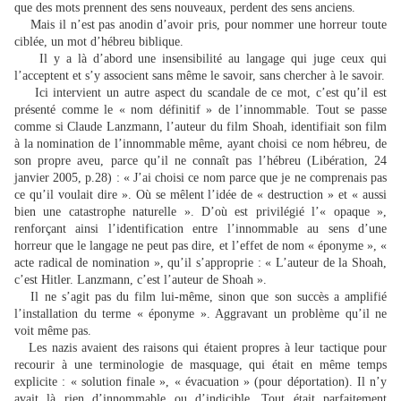
que des mots prennent des sens nouveaux, perdent des sens anciens.
Mais il n’est pas anodin d’avoir pris, pour nommer une horreur toute
ciblée, un mot d’hébreu biblique.
Il y a là d’abord une insensibilité au langage qui juge ceux qui
l’acceptent et s’y associent sans même le savoir, sans chercher à le savoir.
Ici intervient un autre aspect du scandale de ce mot, c’est qu’il est
présenté comme le « nom définitif » de l’innommable. Tout se passe
comme si Claude Lanzmann, l’auteur du film Shoah, identifiait son film
à la nomination de l’innommable même, ayant choisi ce nom hébreu, de
son propre aveu, parce qu’il ne connaît pas l’hébreu (Libération, 24
janvier 2005, p.28) : « J’ai choisi ce nom parce que je ne comprenais pas
ce qu’il voulait dire ». Où se mêlent l’idée de « destruction » et « aussi
bien une catastrophe naturelle ». D’où est privilégié l’« opaque »,
renforçant ainsi l’identification entre l’innommable au sens d’une
horreur que le langage ne peut pas dire, et l’effet de nom « éponyme », «
acte radical de nomination », qu’il s’approprie : « L’auteur de la Shoah,
c’est Hitler. Lanzmann, c’est l’auteur de Shoah ».
Il ne s’agit pas du film lui-même, sinon que son succès a amplifié
l’installation du terme « éponyme ». Aggravant un problème qu’il ne
voit même pas.
Les nazis avaient des raisons qui étaient propres à leur tactique pour
recourir à une terminologie de masquage, qui était en même temps
explicite : « solution finale », « évacuation » (pour déportation). Il n’y
avait là rien d’innommable ou d’indicible. Tout était parfaitement