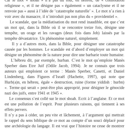
Car le mot « shoah » n’a pas du tout, en hébreu, de « connotation
religieuse », et il ne désigne pas « également » un cataclysme et il ne
renvoie pas « aussi à l’idée de ‘catastrophe naturelle’ ». Le mot n’a rien à
voir avec du massacre, il n’introduit pas non plus du « providentiel ».
Le scandale, que la médiatisation du mot rend inaudible, est que c’est
un mot qui, dans la Bible où il se rencontre treize fois, désigne une
tempête, un orage et les ravages (deux fois dans Job) laissés par la
tempête dévastatrice. Un phénomène naturel, simplement.
Il y a d’autres mots, dans la Bible, pour désigner une catastrophe
causée par les hommes. Le scandale est d’abord d’employer un mot qui
désigne un phénomène de la nature pour dire une barbarie toute humaine.
L’hébreu dit, par exemple, hurban. C’est le mot qu’emploie Manès
Sperber dans Etre Juif (Odile Jacob, 1994). Je ne connais que trois
auteurs qui emploient ce terme : Manès Sperber, Canetti, et Daniel
Lindenberg, dans Figures d’Israël (Hachette, 1997), qui note que
Hurb(a)n, en hébreu, égale « destruction, ruine (forme yiddish : hurbn)
». Terme qui serait « peut-être plus approprié, pour désigner le génocide
nazi des juifs, entre 1941 et 1945 ».
Le consensus s’est collé sur le mot shoah. Ecrit à l’anglaise. Et ce mot
est une pollution de l’esprit. Pour plusieurs raisons, qui tiennent à ses
effets pervers.
Il n’y a pas à céder, un peu vite et lâchement, à l’argument qui mettrait
le rappel du sens biblique de ce mot au compte d’un souci déplacé pour
une archéologie du langage. Il est vrai que l’histoire ne cesse de montrer