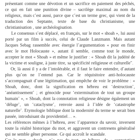
présentant comme une dévotion et un sacrifice en paiement des péchés,
ce qui en fait une punition divine – sacrilège maximal au nom du
religieux, mais c’est aussi, parce que c’est un terme grec, qui vient de la
traduction des Septante, texte de base du christianisme, une
christianisation , une archéologisation.
Le consensus s’est déplacé, en français, sur le mot « shoah », lui aussi
porté par un film à succès, celui de Claude Lanzmann. Mais autant
Jacques Sebag rassemble avec énergie l’argumentation « pour en finir
avec le mot Holocauste », autant il semble, comme tout le monde,
accepter le mot « Shoah » et même le justifier : « Shoah dit la judéité de
la victime et souligne, à juste titre, sa spécificité religieuse et culturelle".
Or, là aussi il y a de l’intolérable, et il faut le faire entendre, d’autant
plus qu’on ne l’entend pas. Car le réquisitoire anti-holocauste
s’accompagnait d’une légitimation, qui empêche de voir le problème : «
Shoah, donc, dont la signification en hébreu est ‘destruction’,
‘anéantissement’ ; et génocide pour ‘extermination de tout un groupe
humain’ », « Shoah, dont la connotation religieuse désigne également un
‘déluge’, un ‘cataclysme’, renvoie aussi à l’idée de ‘catastrophe
naturelle’. Etymologie biblique dont la modernité du terme se serait bien
passée, introduisant du providentiel… ».
Les références mêmes à l’hébreu, avec l’apparence du savoir, inversent
toute la réalité historique du mot, et aggravent un contresens généralisé
qui ne semble gêner personne. Ce qui accroît le scandale.