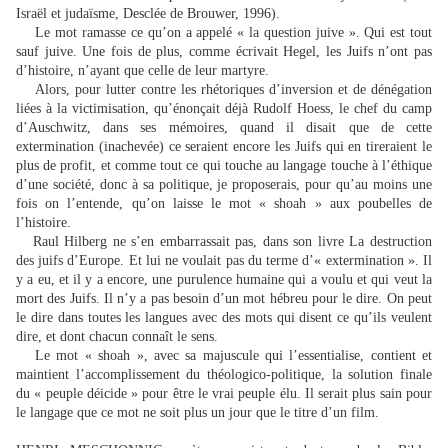
Israël et judaïsme, Desclée de Brouwer, 1996).
Le mot ramasse ce qu’on a appelé « la question juive ». Qui est tout
sauf juive. Une fois de plus, comme écrivait Hegel, les Juifs n’ont pas
d’histoire, n’ayant que celle de leur martyre.
Alors, pour lutter contre les rhétoriques d’inversion et de dénégation
liées à la victimisation, qu’énonçait déjà Rudolf Hoess, le chef du camp
d’Auschwitz, dans ses mémoires, quand il disait que de cette
extermination (inachevée) ce seraient encore les Juifs qui en tireraient le
plus de profit, et comme tout ce qui touche au langage touche à l’éthique
d’une société, donc à sa politique, je proposerais, pour qu’au moins une
fois on l’entende, qu’on laisse le mot « shoah » aux poubelles de
l’histoire.
Raul Hilberg ne s’en embarrassait pas, dans son livre La destruction
des juifs d’Europe. Et lui ne voulait pas du terme d’« extermination ». Il
y a eu, et il y a encore, une purulence humaine qui a voulu et qui veut la
mort des Juifs. Il n’y a pas besoin d’un mot hébreu pour le dire. On peut
le dire dans toutes les langues avec des mots qui disent ce qu’ils veulent
dire, et dont chacun connaît le sens.
Le mot « shoah », avec sa majuscule qui l’essentialise, contient et
maintient l’accomplissement du théologico-politique, la solution finale
du « peuple déicide » pour être le vrai peuple élu. Il serait plus sain pour
le langage que ce mot ne soit plus un jour que le titre d’un film.