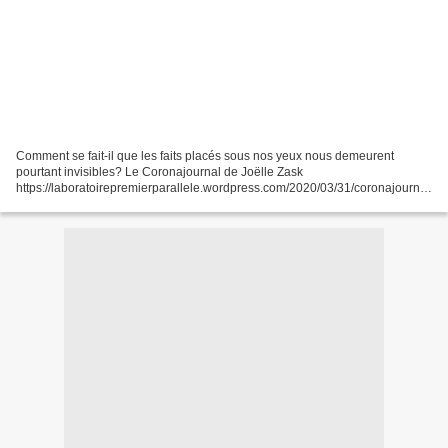
Comment se fait-il que les faits placés sous nos yeux nous demeurent
pourtant invisibles? Le Coronajournal de Joëlle Zask
https://laboratoirepremierparallele.wordpress.com/2020/03/31/coronajournal
-de- joelle-zask/ Coronajournal de Joëlle Zask 20 mars...