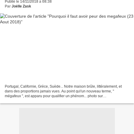
Publié le 14/11/2018 à 08:38
Par
Joëlle Zask
Portugal, Californie, Grèce, Suède... Notre maison brûle, littéralement, et
dans des proportions jamais vues. Au point qu\'un nouveau terme, "
mégafeux ", est apparu pour qualifier un phénom... photo sur
https://ecotree.fr/blog/chaleur-secheresse-gare-aux-feux-de-foret AOC...