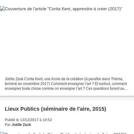
Joëlle Zask Corita Kent, une école de la création (à paraître dans Théma,
terminé en novembre 2017) Comment enseigner l’art ? Et surtout, comment
enseigner toute chose comme on enseigne l’art ? Ces questions furent au
cœur du programme éducatif par exemple...
Lieux Publics (séminaire de l'aire, 2015)
Publié le 13/12/2017 à 10:52
Par
Joëlle Zask