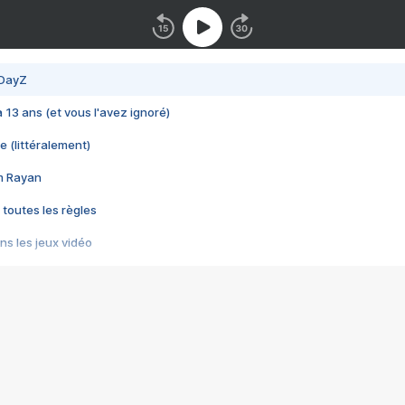
 DayZ
 a 13 ans (et vous l'avez ignoré)
e (littéralement)
im Rayan
 toutes les règles
s les jeux vidéo
us choquant de Rockstar ? - Le scandale BULLY
e plus moche de Steam
du RÊVE tourne au CAUCHEMAR
pendant 8 heures