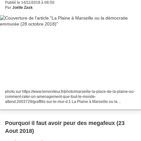
Publié le 14/11/2018 à 08:50
Par
Joëlle Zask
photo sur https://www.lemoniteur.fr/photo/marseille-la-place-de-la-plaine-ou-
comment-rater-un-amenagement-que-tout-le-monde-
attend.2003729/graffitis-sur-le-mur-d.1 La Plaine à Marseille ou la
démocratie emmurée | AOC media -...
https://aoc.media/opinion/2018/11/07/plaine-a-marseille-democra......
Pourquoi il faut avoir peur des megafeux (23
Aout 2018)